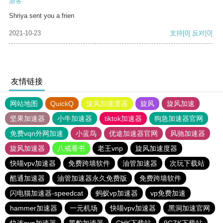
游客
Shriya sent you a frien
2021-10-23
支持
[0]
反对
[0]
友情链接
网站地图
QuickQ
旋风加速度器
旋风
旋风加速
坚果加速器
小牛加速器
tiktok加速器
狗急加速器官网
免费vqn外网加速
小蓝鸟
优途加速器官网
风驰加速器
旋风加速器
八戒看书
老王vnp
旋风加速度器
快喵vpv加速器
免费跨墙软件
油管加速器
次玩下载站
酷通加速器
油管加速器永久免费版
免费跨墙软件
闪电猫加速器-speedcat
蚂蚁vp加速器
vp免费加速
hammer加速器
一元机场
快喵vpv加速器
黑洞加速官网