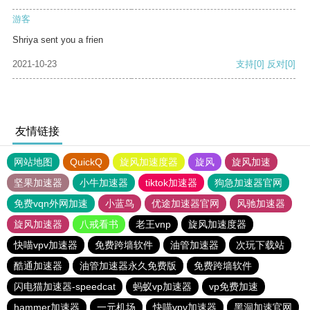
游客
Shriya sent you a frien
2021-10-23
支持
[0]
反对
[0]
友情链接
网站地图
QuickQ
旋风加速度器
旋风
旋风加速
坚果加速器
小牛加速器
tiktok加速器
狗急加速器官网
免费vqn外网加速
小蓝鸟
优途加速器官网
风驰加速器
旋风加速器
八戒看书
老王vnp
旋风加速度器
快喵vpv加速器
免费跨墙软件
油管加速器
次玩下载站
酷通加速器
油管加速器永久免费版
免费跨墙软件
闪电猫加速器-speedcat
蚂蚁vp加速器
vp免费加速
hammer加速器
一元机场
快喵vpv加速器
黑洞加速官网