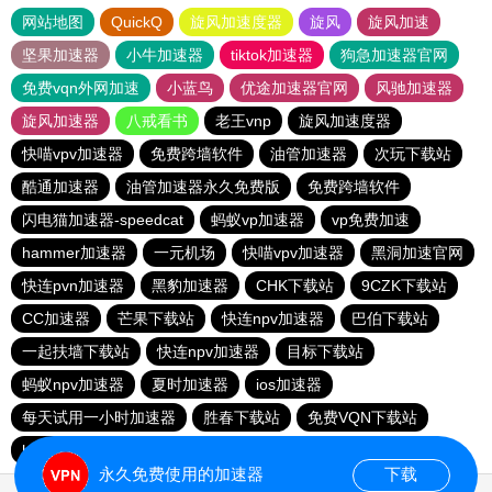
网站地图
QuickQ
旋风加速度器
旋风
旋风加速
坚果加速器
小牛加速器
tiktok加速器
狗急加速器官网
免费vqn外网加速
小蓝鸟
优途加速器官网
风驰加速器
旋风加速器
八戒看书
老王vnp
旋风加速度器
快喵vpv加速器
免费跨墙软件
油管加速器
次玩下载站
酷通加速器
油管加速器永久免费版
免费跨墙软件
闪电猫加速器-speedcat
蚂蚁vp加速器
vp免费加速
hammer加速器
一元机场
快喵vpv加速器
黑洞加速官网
快连pvn加速器
黑豹加速器
CHK下载站
9CZK下载站
CC加速器
芒果下载站
快连npv加速器
巴伯下载站
一起扶墙下载站
快连npv加速器
目标下载站
蚂蚁npv加速器
夏时加速器
ios加速器
每天试用一小时加速器
胜春下载站
免费VQN下载站
hammer加速器
永久免费使用的加速器
下载