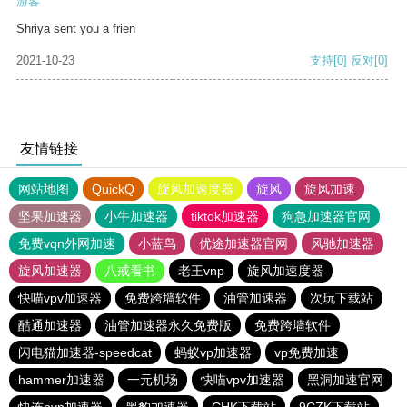
游客
Shriya sent you a frien
2021-10-23
支持
[0]
反对
[0]
友情链接
网站地图
QuickQ
旋风加速度器
旋风
旋风加速
坚果加速器
小牛加速器
tiktok加速器
狗急加速器官网
免费vqn外网加速
小蓝鸟
优途加速器官网
风驰加速器
旋风加速器
八戒看书
老王vnp
旋风加速度器
快喵vpv加速器
免费跨墙软件
油管加速器
次玩下载站
酷通加速器
油管加速器永久免费版
免费跨墙软件
闪电猫加速器-speedcat
蚂蚁vp加速器
vp免费加速
hammer加速器
一元机场
快喵vpv加速器
黑洞加速官网