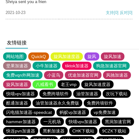
Shriya sent you a frien
2021-10-23
支持
[0]
反对
[0]
友情链接
网站地图
QuickQ
旋风加速度器
旋风
旋风加速
坚果加速器
小牛加速器
tiktok加速器
狗急加速器官网
免费vqn外网加速
小蓝鸟
优途加速器官网
风驰加速器
旋风加速器
八戒看书
老王vnp
旋风加速度器
快喵vpv加速器
免费跨墙软件
油管加速器
次玩下载站
酷通加速器
油管加速器永久免费版
免费跨墙软件
闪电猫加速器-speedcat
蚂蚁vp加速器
vp免费加速
hammer加速器
一元机场
快喵vpv加速器
黑洞加速官网
快连pvn加速器
黑豹加速器
CHK下载站
9CZK下载站