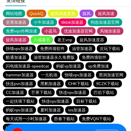
友情链接
网站地图
QuickQ
旋风加速度器
旋风
旋风加速
坚果加速器
小牛加速器
tiktok加速器
狗急加速器官网
免费vqn外网加速
小蓝鸟
优途加速器官网
风驰加速器
旋风加速器
八戒看书
老王vnp
旋风加速度器
快喵vpv加速器
免费跨墙软件
油管加速器
次玩下载站
酷通加速器
油管加速器永久免费版
免费跨墙软件
闪电猫加速器-speedcat
蚂蚁vp加速器
vp免费加速
hammer加速器
一元机场
快喵vpv加速器
黑洞加速官网
快连pvn加速器
黑豹加速器
CHK下载站
9CZK下载站
CC加速器
芒果下载站
快连npv加速器
巴伯下载站
一起扶墙下载站
快连npv加速器
目标下载站
蚂蚁npv加速器
夏时加速器
ios加速器
每天试用一小时加速器
胜春下载站
免费VQN下载站
hammer加速器