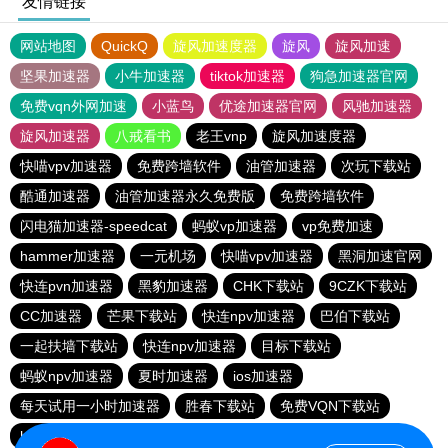
友情链接
网站地图
QuickQ
旋风加速度器
旋风
旋风加速
坚果加速器
小牛加速器
tiktok加速器
狗急加速器官网
免费vqn外网加速
小蓝鸟
优途加速器官网
风驰加速器
旋风加速器
八戒看书
老王vnp
旋风加速度器
快喵vpv加速器
免费跨墙软件
油管加速器
次玩下载站
酷通加速器
油管加速器永久免费版
免费跨墙软件
闪电猫加速器-speedcat
蚂蚁vp加速器
vp免费加速
hammer加速器
一元机场
快喵vpv加速器
黑洞加速官网
快连pvn加速器
黑豹加速器
CHK下载站
9CZK下载站
CC加速器
芒果下载站
快连npv加速器
巴伯下载站
一起扶墙下载站
快连npv加速器
目标下载站
蚂蚁npv加速器
夏时加速器
ios加速器
每天试用一小时加速器
胜春下载站
免费VQN下载站
hammer加速器