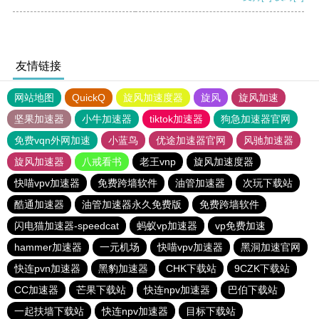
友情链接
网站地图
QuickQ
旋风加速度器
旋风
旋风加速
坚果加速器
小牛加速器
tiktok加速器
狗急加速器官网
免费vqn外网加速
小蓝鸟
优途加速器官网
风驰加速器
旋风加速器
八戒看书
老王vnp
旋风加速度器
快喵vpv加速器
免费跨墙软件
油管加速器
次玩下载站
酷通加速器
油管加速器永久免费版
免费跨墙软件
闪电猫加速器-speedcat
蚂蚁vp加速器
vp免费加速
hammer加速器
一元机场
快喵vpv加速器
黑洞加速官网
快连pvn加速器
黑豹加速器
CHK下载站
9CZK下载站
CC加速器
芒果下载站
快连npv加速器
巴伯下载站
一起扶墙下载站
快连npv加速器
目标下载站