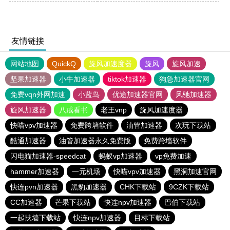
友情链接
网站地图
QuickQ
旋风加速度器
旋风
旋风加速
坚果加速器
小牛加速器
tiktok加速器
狗急加速器官网
免费vqn外网加速
小蓝鸟
优途加速器官网
风驰加速器
旋风加速器
八戒看书
老王vnp
旋风加速度器
快喵vpv加速器
免费跨墙软件
油管加速器
次玩下载站
酷通加速器
油管加速器永久免费版
免费跨墙软件
闪电猫加速器-speedcat
蚂蚁vp加速器
vp免费加速
hammer加速器
一元机场
快喵vpv加速器
黑洞加速官网
快连pvn加速器
黑豹加速器
CHK下载站
9CZK下载站
CC加速器
芒果下载站
快连npv加速器
巴伯下载站
一起扶墙下载站
快连npv加速器
目标下载站