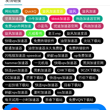
友情链接
网站地图
QuickQ
旋风加速度器
旋风
旋风加速
坚果加速器
小牛加速器
tiktok加速器
狗急加速器官网
免费vqn外网加速
小蓝鸟
优途加速器官网
风驰加速器
旋风加速器
八戒看书
老王vnp
旋风加速度器
快喵vpv加速器
免费跨墙软件
油管加速器
次玩下载站
酷通加速器
油管加速器永久免费版
免费跨墙软件
闪电猫加速器-speedcat
蚂蚁vp加速器
vp免费加速
hammer加速器
一元机场
快喵vpv加速器
黑洞加速官网
快连pvn加速器
黑豹加速器
CHK下载站
9CZK下载站
CC加速器
芒果下载站
快连npv加速器
巴伯下载站
一起扶墙下载站
快连npv加速器
目标下载站
蚂蚁npv加速器
夏时加速器
ios加速器
每天试用一小时加速器
胜春下载站
免费VQN下载站
hammer加速器