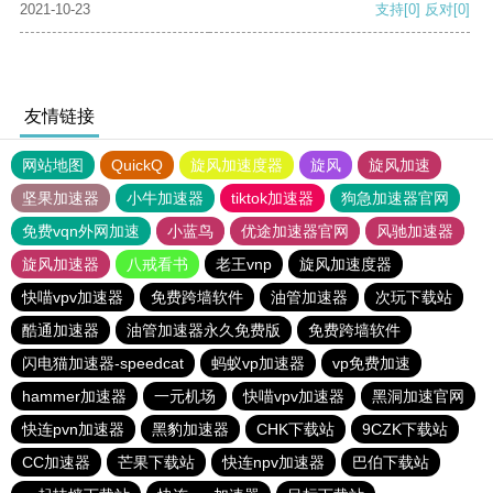
2021-10-23
支持
[0]
反对
[0]
友情链接
网站地图
QuickQ
旋风加速度器
旋风
旋风加速
坚果加速器
小牛加速器
tiktok加速器
狗急加速器官网
免费vqn外网加速
小蓝鸟
优途加速器官网
风驰加速器
旋风加速器
八戒看书
老王vnp
旋风加速度器
快喵vpv加速器
免费跨墙软件
油管加速器
次玩下载站
酷通加速器
油管加速器永久免费版
免费跨墙软件
闪电猫加速器-speedcat
蚂蚁vp加速器
vp免费加速
hammer加速器
一元机场
快喵vpv加速器
黑洞加速官网
快连pvn加速器
黑豹加速器
CHK下载站
9CZK下载站
CC加速器
芒果下载站
快连npv加速器
巴伯下载站