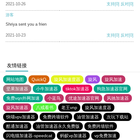
2021-10-26
支持
[0]
反对
[0]
游客
Shriya sent you a frien
2021-10-23
支持
[0]
反对
[0]
友情链接
网站地图
QuickQ
旋风加速度器
旋风
旋风加速
坚果加速器
小牛加速器
tiktok加速器
狗急加速器官网
免费vqn外网加速
小蓝鸟
优途加速器官网
风驰加速器
旋风加速器
八戒看书
老王vnp
旋风加速度器
快喵vpv加速器
免费跨墙软件
油管加速器
次玩下载站
酷通加速器
油管加速器永久免费版
免费跨墙软件
闪电猫加速器-speedcat
蚂蚁vp加速器
vp免费加速