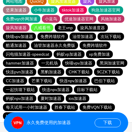
网站地图
QuickQ
旋风加速度器
旋风
旋风加速
坚果加速器
小牛加速器
tiktok加速器
狗急加速器官网
免费vqn外网加速
小蓝鸟
优途加速器官网
风驰加速器
旋风加速器
八戒看书
老王vnp
旋风加速度器
快喵vpv加速器
免费跨墙软件
油管加速器
次玩下载站
酷通加速器
油管加速器永久免费版
免费跨墙软件
闪电猫加速器-speedcat
蚂蚁vp加速器
vp免费加速
hammer加速器
一元机场
快喵vpv加速器
黑洞加速官网
快连pvn加速器
黑豹加速器
CHK下载站
9CZK下载站
CC加速器
芒果下载站
快连npv加速器
巴伯下载站
一起扶墙下载站
快连npv加速器
目标下载站
蚂蚁npv加速器
夏时加速器
ios加速器
每天试用一小时加速器
胜春下载站
免费VQN下载站
hammer加速器
永久免费使用的加速器
下载