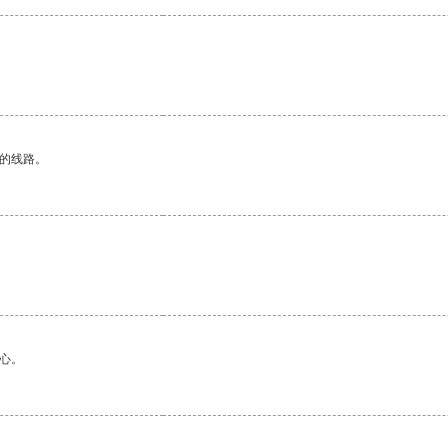
区的线路。
心。