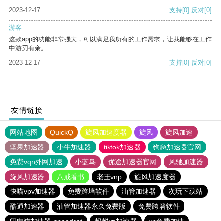
2023-12-17
支持
[0]
反对
[0]
游客
这款app的功能非常强大，可以满足我所有的工作需求，让我能够在工作
中游刃有余。
2023-12-17
支持
[0]
反对
[0]
友情链接
网站地图
QuickQ
旋风加速度器
旋风
旋风加速
坚果加速器
小牛加速器
tiktok加速器
狗急加速器官网
免费vqn外网加速
小蓝鸟
优途加速器官网
风驰加速器
旋风加速器
八戒看书
老王vnp
旋风加速度器
快喵vpv加速器
免费跨墙软件
油管加速器
次玩下载站
酷通加速器
油管加速器永久免费版
免费跨墙软件