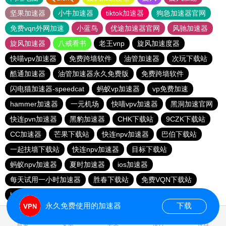
坚果加速器
小牛加速器
tiktok加速器
狗急加速器官网
免费vqn外网加速
小蓝鸟
优途加速器官网
风驰加速器
旋风加速器
八戒看书
老王vnp
旋风加速度器
快喵vpv加速器
免费跨墙软件
油管加速器
次玩下载站
酷通加速器
油管加速器永久免费版
免费跨墙软件
闪电猫加速器-speedcat
蚂蚁vp加速器
vp免费加速
hammer加速器
一元机场
快喵vpv加速器
黑洞加速官网
快连pvn加速器
黑豹加速器
CHK下载站
9CZK下载站
CC加速器
芒果下载站
快连npv加速器
巴伯下载站
一起扶墙下载站
快连npv加速器
目标下载站
蚂蚁npv加速器
夏时加速器
ios加速器
每天试用一小时加速器
胜春下载站
免费VQN下载站
hammer加速器
永久免费使用的加速器
下载
0.596888s
首页
安卓
苹果
排行
推荐