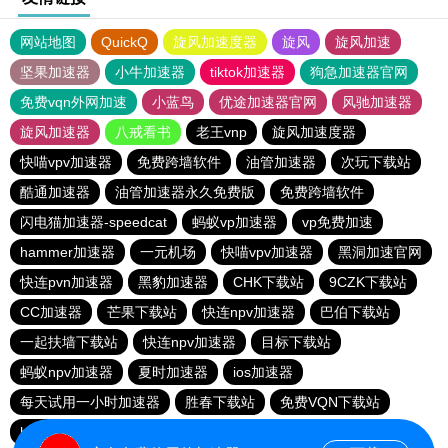
网站地图
QuickQ
旋风加速度器
旋风
旋风加速
坚果加速器
小牛加速器
tiktok加速器
狗急加速器官网
免费vqn外网加速
小蓝鸟
优途加速器官网
风驰加速器
旋风加速器
八戒看书
老王vnp
旋风加速度器
快喵vpv加速器
免费跨墙软件
油管加速器
次玩下载站
酷通加速器
油管加速器永久免费版
免费跨墙软件
闪电猫加速器-speedcat
蚂蚁vp加速器
vp免费加速
hammer加速器
一元机场
快喵vpv加速器
黑洞加速官网
快连pvn加速器
黑豹加速器
CHK下载站
9CZK下载站
CC加速器
芒果下载站
快连npv加速器
巴伯下载站
一起扶墙下载站
快连npv加速器
目标下载站
蚂蚁npv加速器
夏时加速器
ios加速器
每天试用一小时加速器
胜春下载站
免费VQN下载站
hammer加速器