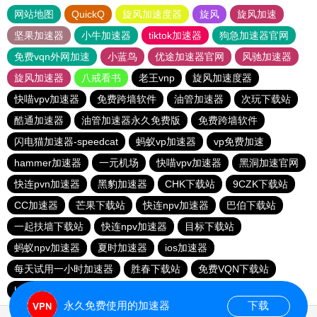
网站地图
QuickQ
旋风加速度器
旋风
旋风加速
坚果加速器
小牛加速器
tiktok加速器
狗急加速器官网
免费vqn外网加速
小蓝鸟
优途加速器官网
风驰加速器
旋风加速器
八戒看书
老王vnp
旋风加速度器
快喵vpv加速器
免费跨墙软件
油管加速器
次玩下载站
酷通加速器
油管加速器永久免费版
免费跨墙软件
闪电猫加速器-speedcat
蚂蚁vp加速器
vp免费加速
hammer加速器
一元机场
快喵vpv加速器
黑洞加速官网
快连pvn加速器
黑豹加速器
CHK下载站
9CZK下载站
CC加速器
芒果下载站
快连npv加速器
巴伯下载站
一起扶墙下载站
快连npv加速器
目标下载站
蚂蚁npv加速器
夏时加速器
ios加速器
每天试用一小时加速器
胜春下载站
免费VQN下载站
hammer加速器
永久免费使用的加速器
下载