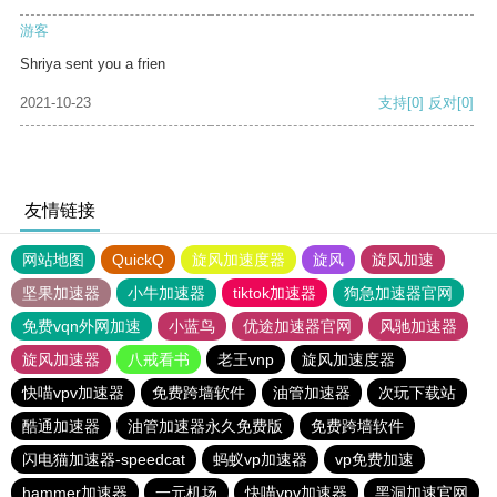
游客
Shriya sent you a frien
2021-10-23
支持
[0]
反对
[0]
友情链接
网站地图
QuickQ
旋风加速度器
旋风
旋风加速
坚果加速器
小牛加速器
tiktok加速器
狗急加速器官网
免费vqn外网加速
小蓝鸟
优途加速器官网
风驰加速器
旋风加速器
八戒看书
老王vnp
旋风加速度器
快喵vpv加速器
免费跨墙软件
油管加速器
次玩下载站
酷通加速器
油管加速器永久免费版
免费跨墙软件
闪电猫加速器-speedcat
蚂蚁vp加速器
vp免费加速
hammer加速器
一元机场
快喵vpv加速器
黑洞加速官网