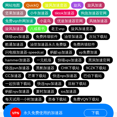
网站地图
QuickQ
旋风加速度器
旋风
旋风加速
坚果加速器
小牛加速器
tiktok加速器
狗急加速器官网
免费vqn外网加速
小蓝鸟
优途加速器官网
风驰加速器
旋风加速器
八戒看书
老王vnp
旋风加速度器
快喵vpv加速器
免费跨墙软件
油管加速器
次玩下载站
酷通加速器
油管加速器永久免费版
免费跨墙软件
闪电猫加速器-speedcat
蚂蚁vp加速器
vp免费加速
hammer加速器
一元机场
快喵vpv加速器
黑洞加速官网
快连pvn加速器
黑豹加速器
CHK下载站
9CZK下载站
CC加速器
芒果下载站
快连npv加速器
巴伯下载站
一起扶墙下载站
快连npv加速器
目标下载站
蚂蚁npv加速器
夏时加速器
ios加速器
每天试用一小时加速器
胜春下载站
免费VQN下载站
hammer加速器
永久免费使用的加速器
下载