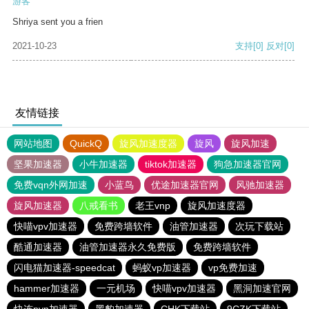
游客
Shriya sent you a frien
2021-10-23
支持
[0]
反对
[0]
友情链接
网站地图
QuickQ
旋风加速度器
旋风
旋风加速
坚果加速器
小牛加速器
tiktok加速器
狗急加速器官网
免费vqn外网加速
小蓝鸟
优途加速器官网
风驰加速器
旋风加速器
八戒看书
老王vnp
旋风加速度器
快喵vpv加速器
免费跨墙软件
油管加速器
次玩下载站
酷通加速器
油管加速器永久免费版
免费跨墙软件
闪电猫加速器-speedcat
蚂蚁vp加速器
vp免费加速
hammer加速器
一元机场
快喵vpv加速器
黑洞加速官网