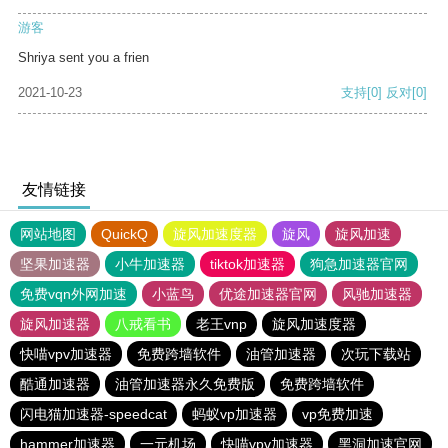
游客
Shriya sent you a frien
2021-10-23
支持
[0]
反对
[0]
友情链接
网站地图
QuickQ
旋风加速度器
旋风
旋风加速
坚果加速器
小牛加速器
tiktok加速器
狗急加速器官网
免费vqn外网加速
小蓝鸟
优途加速器官网
风驰加速器
旋风加速器
八戒看书
老王vnp
旋风加速度器
快喵vpv加速器
免费跨墙软件
油管加速器
次玩下载站
酷通加速器
油管加速器永久免费版
免费跨墙软件
闪电猫加速器-speedcat
蚂蚁vp加速器
vp免费加速
hammer加速器
一元机场
快喵vpv加速器
黑洞加速官网