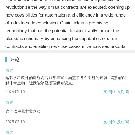
revolutionize the way smart contracts are executed, opening up
new possibilities for automation and efficiency in a wide range
of industries. In conclusion, ChainLink is a promising
technology that has the potential to significantly impact the
blockchain industry by enhancing the capabilities of smart
contracts and enabling new use cases in various sectors.#3#
评论
游客
这款学习软件的课程内容非常丰富，涵盖了各个学科的知识。老师的讲
解非常生动，让我能够轻松理解知识点。
2025-02-10
支持
[0]
反对
[0]
游客
这个软件我非常喜欢
2025-02-10
支持
[0]
反对
[0]
游客