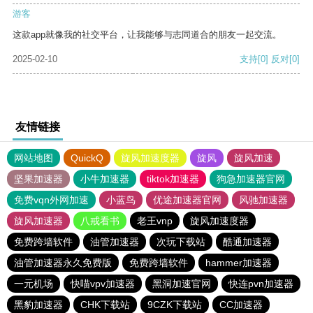
游客
这款app就像我的社交平台，让我能够与志同道合的朋友一起交流。
2025-02-10
支持
[0]
反对
[0]
友情链接
网站地图
QuickQ
旋风加速度器
旋风
旋风加速
坚果加速器
小牛加速器
tiktok加速器
狗急加速器官网
免费vqn外网加速
小蓝鸟
优途加速器官网
风驰加速器
旋风加速器
八戒看书
老王vnp
旋风加速度器
免费跨墙软件
油管加速器
次玩下载站
酷通加速器
油管加速器永久免费版
免费跨墙软件
hammer加速器
一元机场
快喵vpv加速器
黑洞加速官网
快连pvn加速器
黑豹加速器
CHK下载站
9CZK下载站
CC加速器