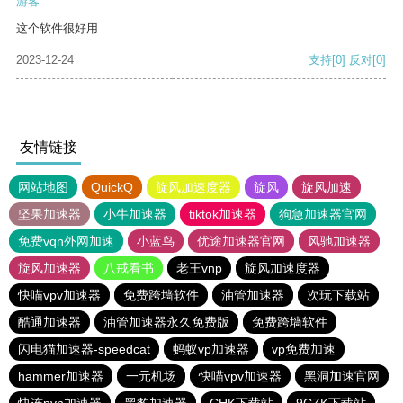
游客
这个软件很好用
2023-12-24
支持
[0]
反对
[0]
友情链接
网站地图
QuickQ
旋风加速度器
旋风
旋风加速
坚果加速器
小牛加速器
tiktok加速器
狗急加速器官网
免费vqn外网加速
小蓝鸟
优途加速器官网
风驰加速器
旋风加速器
八戒看书
老王vnp
旋风加速度器
快喵vpv加速器
免费跨墙软件
油管加速器
次玩下载站
酷通加速器
油管加速器永久免费版
免费跨墙软件
闪电猫加速器-speedcat
蚂蚁vp加速器
vp免费加速
hammer加速器
一元机场
快喵vpv加速器
黑洞加速官网