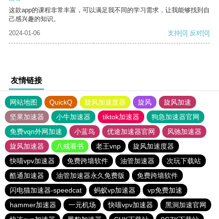
这款app的课程非常丰富，可以满足我不同的学习需求，让我能够找到自
己感兴趣的知识。
2024-01-06
支持
[0]
反对
[0]
友情链接
网站地图
QuickQ
旋风加速度器
旋风
旋风加速
坚果加速器
小牛加速器
tiktok加速器
狗急加速器官网
免费vqn外网加速
小蓝鸟
优途加速器官网
风驰加速器
旋风加速器
八戒看书
老王vnp
旋风加速度器
快喵vpv加速器
免费跨墙软件
油管加速器
次玩下载站
酷通加速器
油管加速器永久免费版
免费跨墙软件
闪电猫加速器-speedcat
蚂蚁vp加速器
vp免费加速
hammer加速器
一元机场
快喵vpv加速器
黑洞加速官网