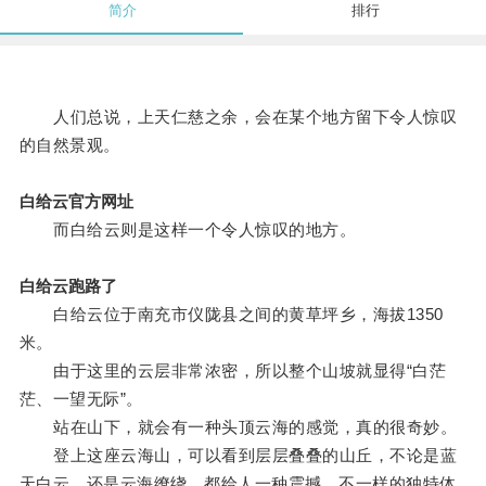
简介
排行
人们总说，上天仁慈之余，会在某个地方留下令人惊叹
的自然景观。
白给云官方网址
而白给云则是这样一个令人惊叹的地方。
白给云跑路了
白给云位于南充市仪陇县之间的黄草坪乡，海拔1350
米。
由于这里的云层非常浓密，所以整个山坡就显得“白茫
茫、一望无际”。
站在山下，就会有一种头顶云海的感觉，真的很奇妙。
登上这座云海山，可以看到层层叠叠的山丘，不论是蓝
天白云，还是云海缭绕，都给人一种震撼，不一样的独特体