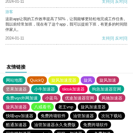
2024-01-11
支持
[0]
反对
[0]
游客
这款app让我的工作效率提高了50%，让我能够更轻松地完成工作任务。
我以前经常加班，现在有了这个app，我可以提前下班，有更多的时间陪
伴家人。
2024-01-11
支持
[0]
反对
[0]
友情链接
网站地图
QuickQ
旋风加速度器
旋风
旋风加速
坚果加速器
小牛加速器
tiktok加速器
狗急加速器官网
免费vqn外网加速
小蓝鸟
优途加速器官网
风驰加速器
旋风加速器
八戒看书
老王vnp
旋风加速度器
快喵vpv加速器
免费跨墙软件
油管加速器
次玩下载站
酷通加速器
油管加速器永久免费版
免费跨墙软件