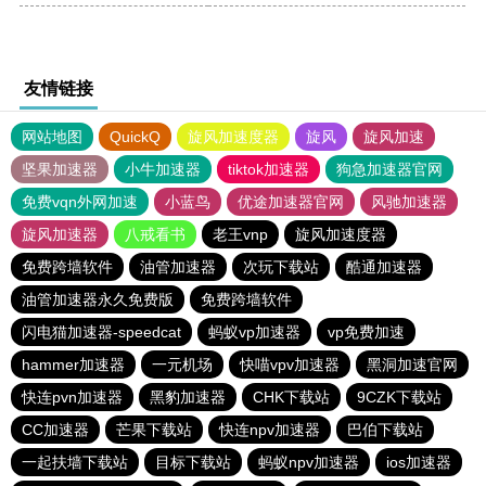
友情链接
网站地图
QuickQ
旋风加速度器
旋风
旋风加速
坚果加速器
小牛加速器
tiktok加速器
狗急加速器官网
免费vqn外网加速
小蓝鸟
优途加速器官网
风驰加速器
旋风加速器
八戒看书
老王vnp
旋风加速度器
免费跨墙软件
油管加速器
次玩下载站
酷通加速器
油管加速器永久免费版
免费跨墙软件
闪电猫加速器-speedcat
蚂蚁vp加速器
vp免费加速
hammer加速器
一元机场
快喵vpv加速器
黑洞加速官网
快连pvn加速器
黑豹加速器
CHK下载站
9CZK下载站
CC加速器
芒果下载站
快连npv加速器
巴伯下载站
一起扶墙下载站
目标下载站
蚂蚁npv加速器
ios加速器