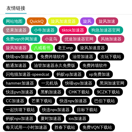
友情链接
网站地图
QuickQ
旋风加速度器
旋风
旋风加速
坚果加速器
小牛加速器
tiktok加速器
狗急加速器官网
免费vqn外网加速
小蓝鸟
优途加速器官网
风驰加速器
旋风加速器
八戒看书
老王vnp
旋风加速度器
快喵vpv加速器
免费跨墙软件
油管加速器
次玩下载站
酷通加速器
油管加速器永久免费版
免费跨墙软件
闪电猫加速器-speedcat
蚂蚁vp加速器
vp免费加速
hammer加速器
一元机场
快喵vpv加速器
黑洞加速官网
快连pvn加速器
黑豹加速器
CHK下载站
9CZK下载站
CC加速器
芒果下载站
快连npv加速器
巴伯下载站
一起扶墙下载站
快连npv加速器
目标下载站
蚂蚁npv加速器
夏时加速器
ios加速器
每天试用一小时加速器
胜春下载站
免费VQN下载站