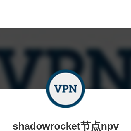
shadowrocket节点npv