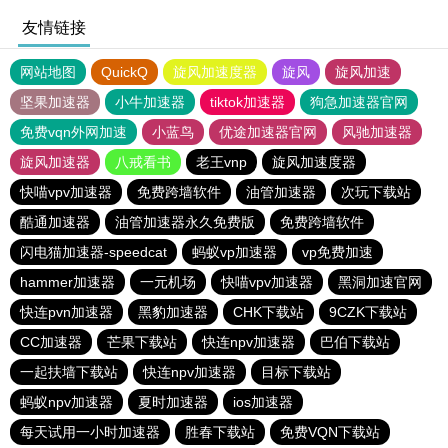
友情链接
网站地图
QuickQ
旋风加速度器
旋风
旋风加速
坚果加速器
小牛加速器
tiktok加速器
狗急加速器官网
免费vqn外网加速
小蓝鸟
优途加速器官网
风驰加速器
旋风加速器
八戒看书
老王vnp
旋风加速度器
快喵vpv加速器
免费跨墙软件
油管加速器
次玩下载站
酷通加速器
油管加速器永久免费版
免费跨墙软件
闪电猫加速器-speedcat
蚂蚁vp加速器
vp免费加速
hammer加速器
一元机场
快喵vpv加速器
黑洞加速官网
快连pvn加速器
黑豹加速器
CHK下载站
9CZK下载站
CC加速器
芒果下载站
快连npv加速器
巴伯下载站
一起扶墙下载站
快连npv加速器
目标下载站
蚂蚁npv加速器
夏时加速器
ios加速器
每天试用一小时加速器
胜春下载站
免费VQN下载站