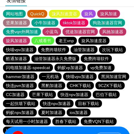
友情链接
网站地图
QuickQ
旋风加速度器
旋风
旋风加速
坚果加速器
小牛加速器
tiktok加速器
狗急加速器官网
免费vqn外网加速
小蓝鸟
优途加速器官网
风驰加速器
旋风加速器
八戒看书
老王vnp
旋风加速度器
快喵vpv加速器
免费跨墙软件
油管加速器
次玩下载站
酷通加速器
油管加速器永久免费版
免费跨墙软件
闪电猫加速器-speedcat
蚂蚁vp加速器
vp免费加速
hammer加速器
一元机场
快喵vpv加速器
黑洞加速官网
快连pvn加速器
黑豹加速器
CHK下载站
9CZK下载站
CC加速器
芒果下载站
快连npv加速器
巴伯下载站
一起扶墙下载站
快连npv加速器
目标下载站
蚂蚁npv加速器
夏时加速器
ios加速器
每天试用一小时加速器
胜春下载站
免费VQN下载站
hammer加速器