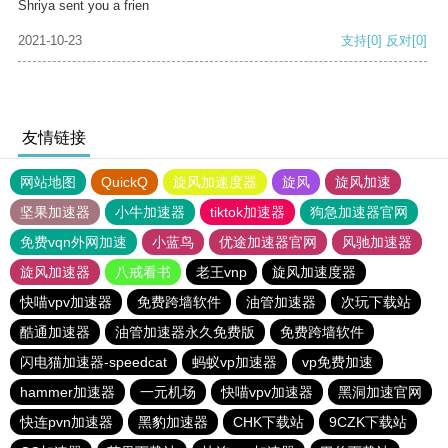
Shriya sent you a frien
2021-10-23
支持
[0]
反对
[0]
友情链接
网站地图
QuickQ
旋风加速度器
旋风
旋风加速
坚果加速器
小牛加速器
tiktok加速器
狗急加速器官网
免费vqn外网加速
小蓝鸟
优途加速器官网
风驰加速器
旋风加速器
八戒看书
老王vnp
旋风加速度器
快喵vpv加速器
免费跨墙软件
油管加速器
次玩下载站
酷通加速器
油管加速器永久免费版
免费跨墙软件
闪电猫加速器-speedcat
蚂蚁vp加速器
vp免费加速
hammer加速器
一元机场
快喵vpv加速器
黑洞加速官网
快连pvn加速器
黑豹加速器
CHK下载站
9CZK下载站